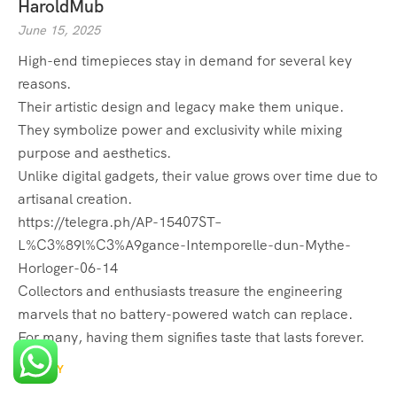
HaroldMub
June 15, 2025
High-end timepieces stay in demand for several key
reasons.
Their artistic design and legacy make them unique.
They symbolize power and exclusivity while mixing
purpose and aesthetics.
Unlike digital gadgets, their value grows over time due to
artisanal creation.
https://telegra.ph/AP-15407ST–
L%C3%89l%C3%A9gance-Intemporelle-dun-Mythe-
Horloger-06-14
Collectors and enthusiasts treasure the engineering
marvels that no battery-powered watch can replace.
For many, having them signifies taste that lasts forever.
REPLY