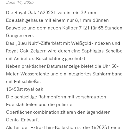
June 14, 2025
Die Royal Oak 16202ST vereint ein 39-mm-
Edelstahlgehäuse mit einem nur 8,1 mm dünnen
Bauweise und dem neuen Kaliber 7121 für 55 Stunden
Gangreserve.
Das „Bleu Nuit“-Zifferblatt mit Weißgold-Indexen und
Royal-Oak-Zeigern wird durch eine Saphirglas-Scheibe
mit Antireflex-Beschichtung geschützt.
Neben praktischer Datumsanzeige bietet die Uhr 50-
Meter-Wasserdichte und ein integriertes Stahlarmband
mit Faltschließe.
15450st royal oak
Die achtseitige Rahmenform mit verschraubten
Edelstahlteilen und die polierte
Oberflächenkombination zitieren den legendären
Genta-Entwurf.
Als Teil der Extra-Thin-Kollektion ist die 16202ST eine